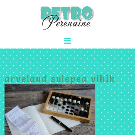
Skip
to
content
Toggle
menu
arvelaud sulepea vihik