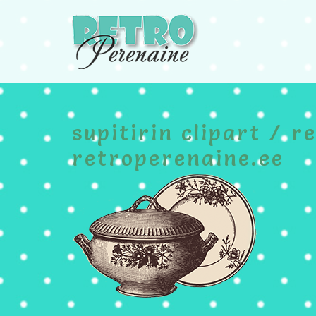
Skip
to
content
supitirin clipart / r
retroperenaine.ee