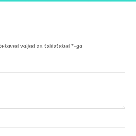
õutavad väljad on tähistatud
*
-ga