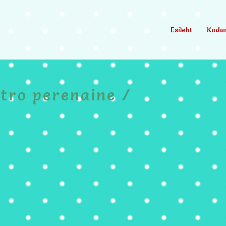
Esileht
Kodu
etro perenaine /