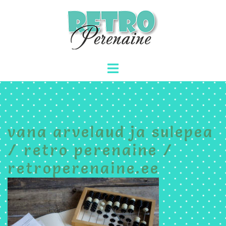
Skip
to
content
Toggle
menu
vana arvelaud ja sulepea
/ retro perenaine /
retroperenaine.ee