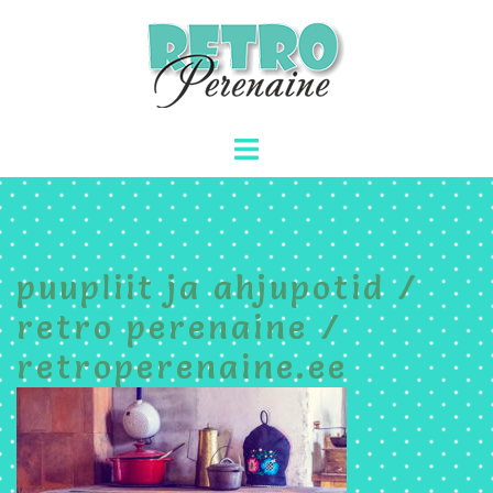
Skip
to
content
Toggle
menu
puupliit ja ahjupotid /
retro perenaine /
retroperenaine.ee