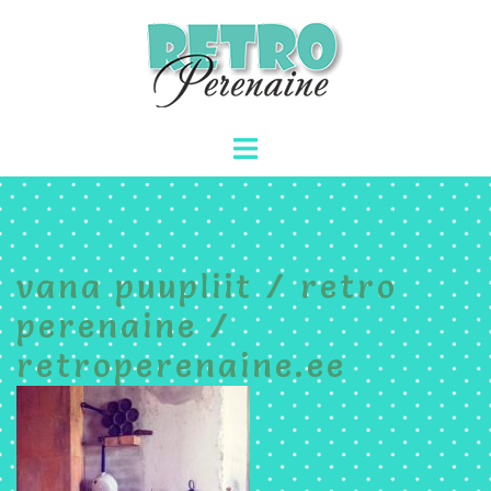
Skip
to
content
Toggle
menu
vana puupliit / retro
perenaine /
retroperenaine.ee