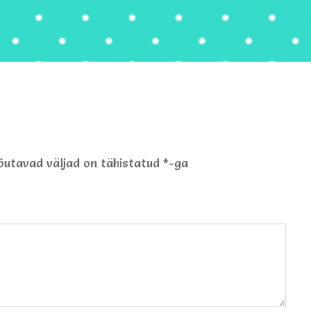
õutavad väljad on tähistatud
*
-ga