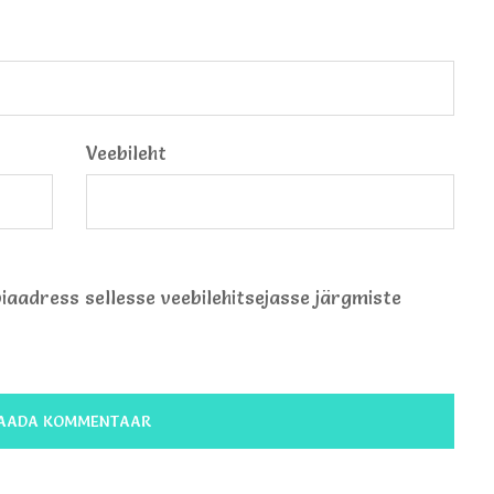
Veebileht
biaadress sellesse veebilehitsejasse järgmiste