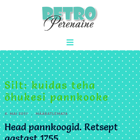
Skip
to
content
Toggle
menu
Silt:
kuidas teha
õhukesi pannkooke
6. MAI 2017
MÄÄRATLEMATA
Head pannkoogid. Retsept
aastast 1755.